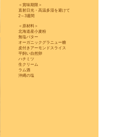
＜賞味期限＞
直射日光・高温多湿を避けて
2～3週間
＜原材料＞
北海道産小麦粉
無塩バター
オーガニックグラニュー糖
皮付きアーモンドスライス
平飼い自然卵
ハチミツ
生クリーム
ラム酒
沖縄の塩