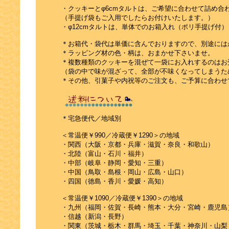
・クッキーとφ6cmタルトは、ご希望に合わせて詰め合
（手提げ袋もご入用でしたらお付けいたします。）
・φ12cmタルトは、単体でのお箱入れ（ポリ手提げ付
＊お箱代・袋代は単価に含んでおりますので、別途には
＊ラッピング材の色・柄は、おまかせ下さいませ。
＊複数種類のクッキーを混ぜて一袋にお入れするのはお
（袋の中で味が混ざって、全部が不味くなってしまうた
＊その他、引菓子や内祝等のご注文も、ご予算に合わせ
＊宅急便代／地域別
＜常温便￥990／冷蔵便￥1290＞の地域
・関西（大阪・京都・兵庫・滋賀・奈良・和歌山）
・北陸（富山・石川・福井）
・中部（岐阜・静岡・愛知・三重）
・中国（鳥取・島根・岡山・広島・山口）
・四国（徳島・香川・愛媛・高知）
＜常温便￥1090／冷蔵便￥1390＞の地域
・九州（福岡・佐賀・長崎・熊本・大分・宮崎・鹿児島
・信越（新潟・長野）
・関東（茨城・栃木・群馬・埼玉・千葉・神奈川・山梨